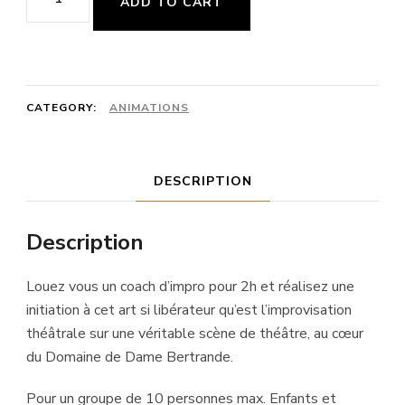
ADD TO CART
AU
THEATRE
D'IMPROVISATION
quantity
CATEGORY:
ANIMATIONS
DESCRIPTION
Description
Louez vous un coach d’impro pour 2h et réalisez une
initiation à cet art si libérateur qu’est l’improvisation
théâtrale sur une véritable scène de théâtre, au cœur
du Domaine de Dame Bertrande.
Pour un groupe de 10 personnes max. Enfants et