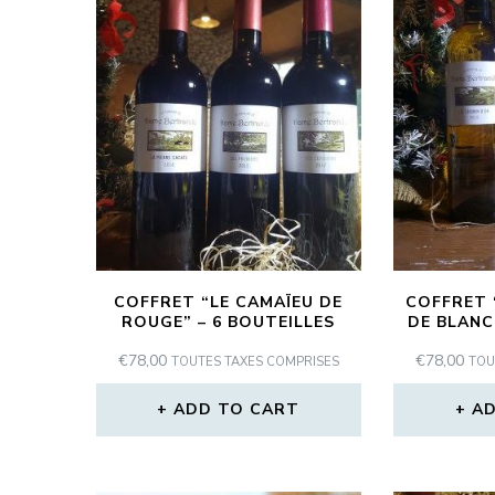
COFFRET “LE CAMAÏEU DE
COFFRET 
ROUGE” – 6 BOUTEILLES
DE BLANC
€
78,00
€
78,00
TOUTES TAXES COMPRISES
TOU
ADD TO CART
AD