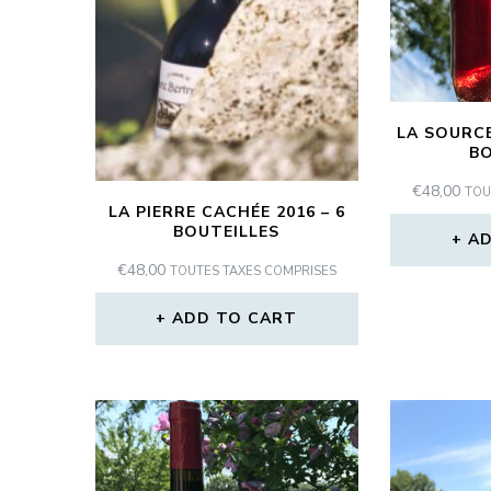
LA SOURCE
BO
€
48,00
TOU
LA PIERRE CACHÉE 2016 – 6
BOUTEILLES
AD
€
48,00
TOUTES TAXES COMPRISES
ADD TO CART