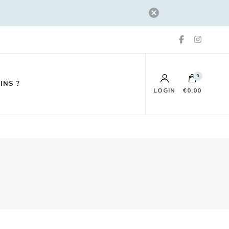
0
INS ?
LOGIN
€0,00
No products in the cart.