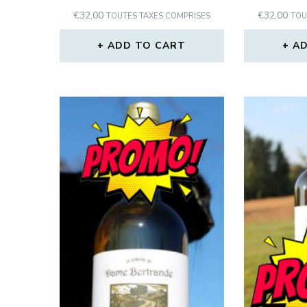
€
32,00
€
32,00
TOUTES TAXES COMPRISES
TOU
ADD TO CART
AD