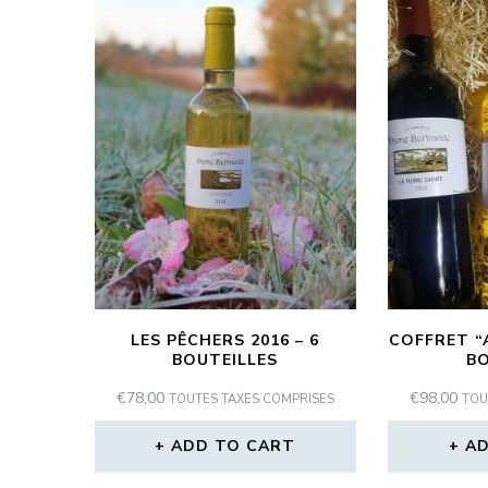
LES PÊCHERS 2016 – 6
COFFRET “A
BOUTEILLES
BO
€
78,00
€
98,00
TOUTES TAXES COMPRISES
TOU
ADD TO CART
AD